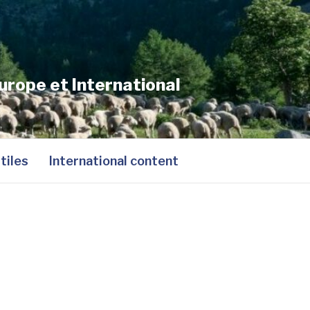
urope et International
tiles
International content