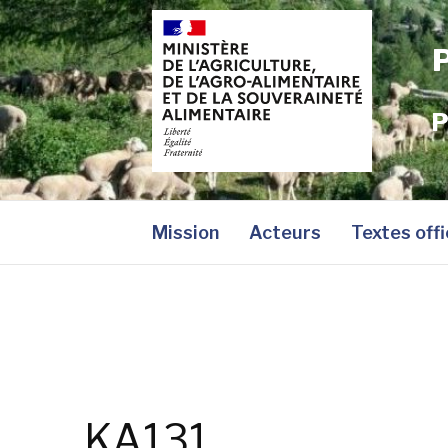
Aller
au
contenu
P
Mission
Acteurs
Textes offi
KA131