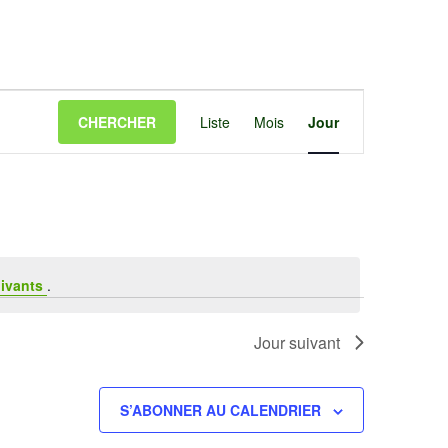
Navigation
CHERCHER
Liste
Mois
Jour
de
vues
Évènement
ivants
.
Jour suivant
S’ABONNER AU CALENDRIER