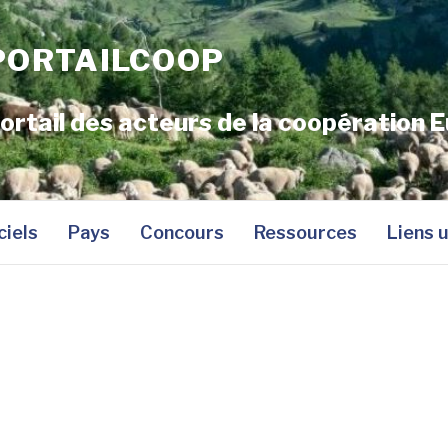
PORTAILCOOP
ortail des acteurs de la coopération E
ciels
Pays
Concours
Ressources
Liens u