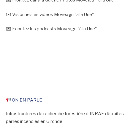
✉️ Plongez dans la Galerie Photos Moveagri "à la Une"
✉️ Visionnez les vidéos Moveagri "à la Une"
✉️ Ecoutez les podcasts Moveagri "à la Une"
ON EN PARLE
Infrastructures de recherche forestière d'INRAE détruites
par les incendies en Gironde