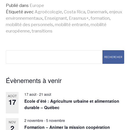
la
Publié dans
Europe
Étiqueté avec
Agroécologie
,
Costa Rica
,
Danemark
,
enjeux
suite
environnementaux
,
Enseignant
,
Erasmus+
,
formation
,
mobilité des personnels
,
mobilité entrante
,
mobilité
européenne
,
transitions
Rechercher
RECHERCHER
Évènements à venir
17 août
-
21 août
AOÛT
17
Ecole d’été : Agriculture urbaine et alimentation
durable – Québec
2 novembre
-
5 novembre
NOV
2
Formation – Animer la mission coopération