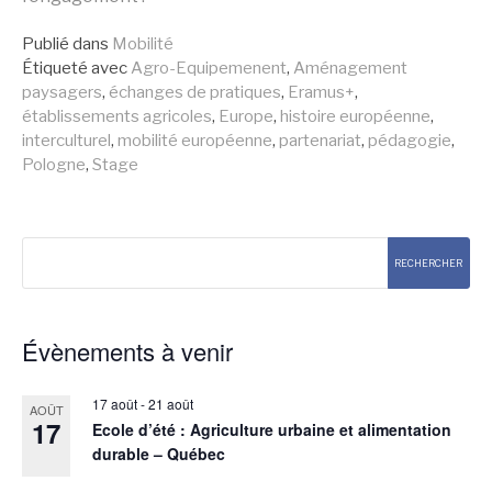
la
Publié dans
Mobilité
Étiqueté avec
Agro-Equipemenent
,
Aménagement
suite
paysagers
,
échanges de pratiques
,
Eramus+
,
établissements agricoles
,
Europe
,
histoire européenne
,
interculturel
,
mobilité européenne
,
partenariat
,
pédagogie
,
Pologne
,
Stage
Rechercher
RECHERCHER
Évènements à venir
17 août
-
21 août
AOÛT
17
Ecole d’été : Agriculture urbaine et alimentation
durable – Québec